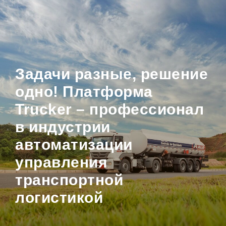
Задачи разные, решение
одно! Платформа
Trucker
– профессионал
в индустрии
автоматизации
управления
транспортной
логистикой