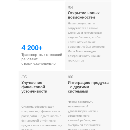
/04
Открытие новых
возможностей
Наши специалисты
погружаются в самые
сложные и комплексные
задачи бизнеса, чтобы
найти оптимальное
4 200+
решение любых вопросов.
Илон Маск завидует
Транспортных компаний
безграничности наших
работают
горизонтов
с нами еженедельно
/05
/06
Улучшение
Интеграцию продукта
финансовой
с другими
устойчивости
системами
Чтобы достигнуть
максимальной
Система обеспечивает
удовлетворенности и
контроль над финансами и
эффективности
расходами. Ведь точность в
в вашей работе, мы
финансовой отчётности –
выстроили взаимосвязь
предпосылка к повышенному
между различными
профиту