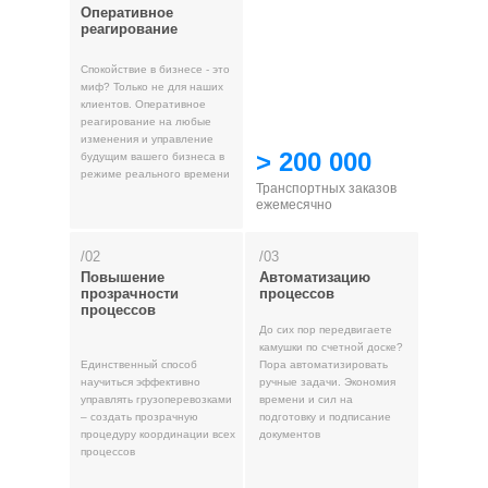
Оперативное
реагирование
Спокойствие в бизнесе - это
миф? Только не для наших
клиентов. Оперативное
реагирование на любые
изменения и управление
> 200 000
будущим вашего бизнеса в
режиме реального времени
Транспортных заказов
ежемесячно
/02
/03
Повышение
Автоматизацию
прозрачности
процессов
процессов
До сих пор передвигаете
камушки по счетной доске?
Единственный способ
Пора автоматизировать
научиться эффективно
ручные задачи. Экономия
управлять грузоперевозками
времени и сил на
– создать прозрачную
подготовку и подписание
процедуру координации всех
документов
процессов