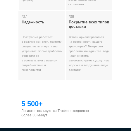
системами
/07
/08
Надежность
Покрытие всех типов
доставки
Платформа работает
Устали ориентироваться
в режиме нон-стоп, поэтому
на особенности вашего
специалисты оперативно
транспорта? Теперь это
устраняют любые проблемы,
проблемы конкурентов, ведь
обновляя её
наши системы
в соответствии с вашими
автоматизируют сухопутные,
потребностями и
морские и воздушные виды
пожеланиями
доставки
5 500+
Логистов пользуются Trucker ежедневно
более 30 минут